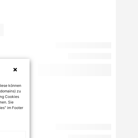
diese können
bdomains) zu
ung Cookies
nen. Sie
ies" im Footer